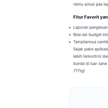
nemu solusi pas la
Fitur Favorit ya
Laporan pengeluar
Bisa set budget kh
Tampilannya cantik 
Sejak pake aplikas
lebih terkontrol da
bunda di luar sana
777tg!