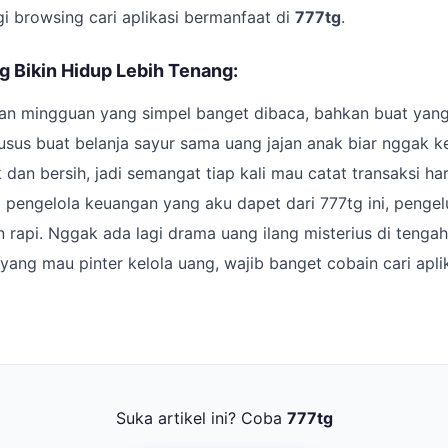
gi browsing cari aplikasi bermanfaat di
777tg
.
ng Bikin Hidup Lebih Tenang:
an mingguan yang simpel banget dibaca, bahkan buat yang
usus buat belanja sayur sama uang jajan anak biar nggak k
dan bersih, jadi semangat tiap kali mau catat transaksi har
i pengelola keuangan yang aku dapet dari 777tg ini, pengel
n rapi. Nggak ada lagi drama uang ilang misterius di tengah
 yang mau pinter kelola uang, wajib banget cobain cari apli
Suka artikel ini? Coba
777tg