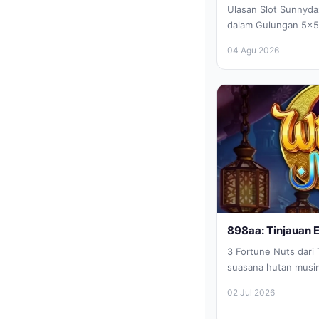
Ulasan Slot Sunnyda
dalam Gulungan 5×5
Asylum, sebuah per
04 Agu 2026
pemain ke...
898aa: Tinjauan E
3 Fortune Nuts dar
suasana hutan musim
ponsel Anda. Visualn
02 Jul 2026