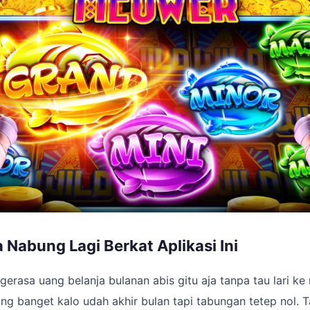
 Nabung Lagi Berkat Aplikasi Ini
gerasa uang belanja bulanan abis gitu aja tanpa tau lari k
ng banget kalo udah akhir bulan tapi tabungan tetep nol. 