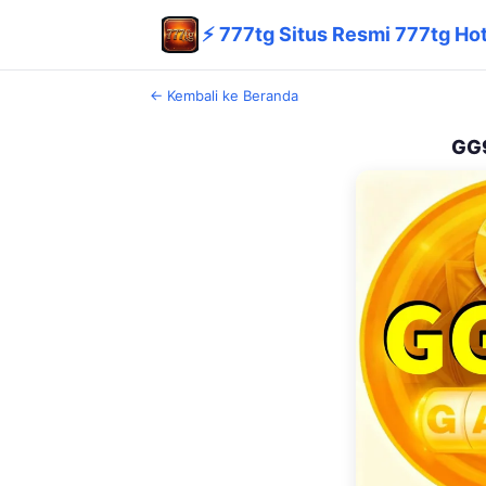
⚡ 777tg Situs Resmi 777tg Ho
← Kembali ke Beranda
GG9