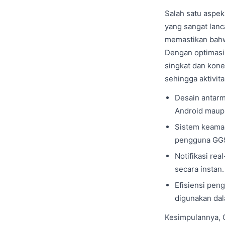
Salah satu aspe
yang sangat lanca
memastikan bahw
Dengan optimasi
singkat dan kone
sehingga aktivit
Desain antarm
Android maup
Sistem keaman
pengguna GG
Notifikasi re
secara instan.
Efisiensi pen
digunakan dal
Kesimpulannya, G