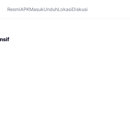
Resmi
APK
Masuk
Unduh
Lokasi
Diskusi
nsif